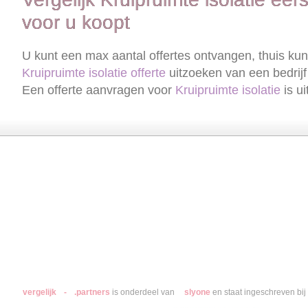
voor u koopt
U kunt een max aantal offertes ontvangen, thuis kun
Kruipruimte isolatie
offerte
uitzoeken van een bedrijf
Een offerte aanvragen voor
Kruipruimte isolatie
is ui
Hoveniers
Kunststof Kozijnen
Airco
Dakkapel
Camerabevei
vergelijk
-
.partners
is onderdeel van
slyone
en staat ingeschreven b