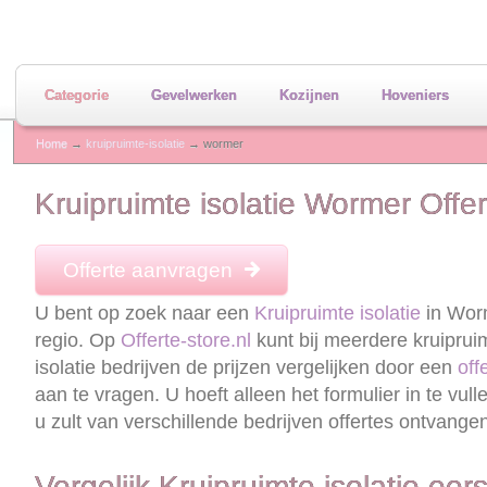
Categorie
Gevelwerken
Kozijnen
Hoveniers
Home
→
kruipruimte-isolatie
→ wormer
Kruipruimte isolatie Wormer Offe
Offerte aanvragen
U bent op zoek naar een
Kruipruimte isolatie
in Wor
regio. Op
Offerte-store.nl
kunt bij meerdere kruiprui
isolatie bedrijven de prijzen vergelijken door een
off
aan te vragen. U hoeft alleen het formulier in te vull
u zult van verschillende bedrijven offertes ontvange
Vergelijk Kruipruimte isolatie eers