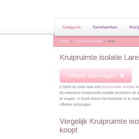
Categorie
Gevelwerken
Kozi
Home
→
kruipruimte-isolatie
→ laren
Kruipruimte isolatie Lar
Offerte aanvragen
U bent op zoek naar een
Kruipruimte isolatie
in
bij meerdere kruipruimte-isolatie bedrijven de 
te vragen. U hoeft alleen het formulier in te vul
offertes ontvangen.
Vergelijk Kruipruimte iso
koopt