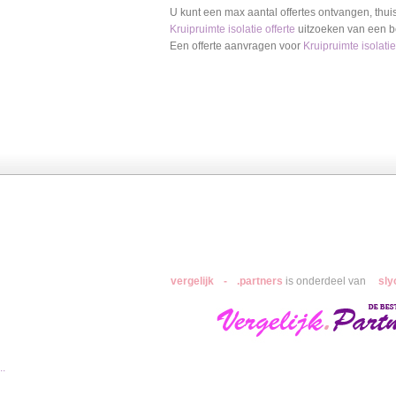
U kunt een max aantal offertes ontvangen, thui
Kruipruimte isolatie
offerte
uitzoeken van een bed
Een offerte aanvragen voor
Kruipruimte isolatie
Hoveniers
Kunststof Kozijnen
Airco
vergelijk
-
.partners
is onderdeel van
sly
..