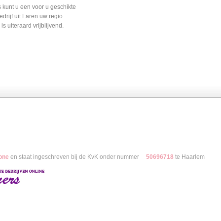
s kunt u een voor u geschikte
rijf uit Laren uw regio.
is uiteraard vrijblijvend.
Dakkapel
Camerabeveiliging
Offerte.land
one
en staat ingeschreven bij de KvK onder nummer
50696718
te Haarlem