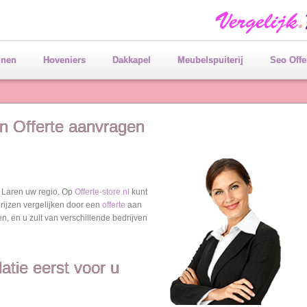
jnen
Hoveniers
Dakkapel
Meubelspuiterij
Seo Offe
en Offerte aanvragen
 Laren uw regio. Op
Offerte-store.nl
kunt
prijzen vergelijken door een
offerte
aan
len, en u zult van verschillende bedrijven
latie eerst voor u