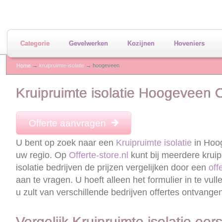
Categorie
Gevelwerken
Kozijnen
Hoveniers
Home
→
kruipruimte-isolatie
→ hoogeveen
Kruipruimte isolatie Hoogeveen 
Offerte aanvragen
U bent op zoek naar een
Kruipruimte isolatie
in Hoo
uw regio. Op
Offerte-store.nl
kunt bij meerdere kruip
isolatie bedrijven de prijzen vergelijken door een
off
aan te vragen. U hoeft alleen het formulier in te vull
u zult van verschillende bedrijven offertes ontvange
Vergelijk Kruipruimte isolatie eers