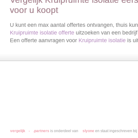
voor u koopt
U kunt een max aantal offertes ontvangen, thuis kun
Kruipruimte isolatie
offerte
uitzoeken van een bedrijf
Een offerte aanvragen voor
Kruipruimte isolatie
is ui
Hoveniers
Kunststof Kozijnen
Airco
Dakkapel
Camerabevei
vergelijk
-
.partners
is onderdeel van
slyone
en staat ingeschreven b