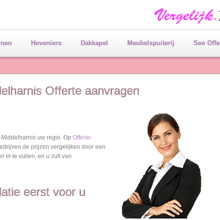
jnen
Hoveniers
Dakkapel
Meubelspuiterij
Seo Offe
delharnis Offerte aanvragen
 Middelharnis uw regio. Op
Offerte-
edrijven de prijzen vergelijken door een
r in te vullen, en u zult van
latie eerst voor u