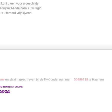
s kunt u een voor u geschikte
drijf uit Middelharnis uw regio.
is uiteraard vrijblijvend.
Dakkapel
Camerabeveiliging
Offerte.land
one
en staat ingeschreven bij de KvK onder nummer
50696718
te Haarlem