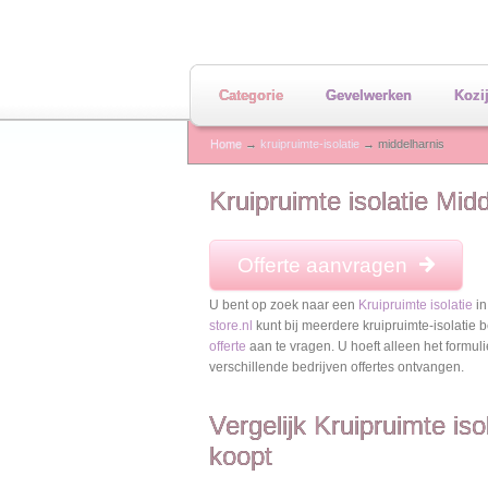
Categorie
Gevelwerken
Kozi
Home
→
kruipruimte-isolatie
→ middelharnis
Kruipruimte isolatie Mid
Offerte aanvragen
U bent op zoek naar een
Kruipruimte isolatie
in
store.nl
kunt bij meerdere kruipruimte-isolatie b
offerte
aan te vragen. U hoeft alleen het formulie
verschillende bedrijven offertes ontvangen.
Vergelijk Kruipruimte iso
koopt