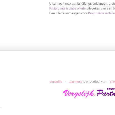
U kunt een max aantal offertes ontvangen, thui
Kruipruimte isolatie
offerte
uitzoeken van een be
Een offerte aanvragen voor
Kruipruimte isolatie
Hoveniers
Kunststof Kozijnen
Airco
vergelijk
-
.partners
is onderdeel van
sly
..