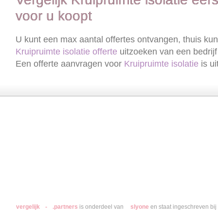
voor u koopt
U kunt een max aantal offertes ontvangen, thuis kun
Kruipruimte isolatie
offerte
uitzoeken van een bedrijf
Een offerte aanvragen voor
Kruipruimte isolatie
is ui
Hoveniers
Kunststof Kozijnen
Airco
Dakkapel
Camerabevei
vergelijk
-
.partners
is onderdeel van
slyone
en staat ingeschreven b