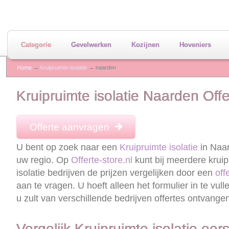
Categorie
Gevelwerken
Kozijnen
Hoveniers
Home
→
kruipruimte-isolatie
→ naarden
Kruipruimte isolatie Naarden Off
Offerte aanvragen
U bent op zoek naar een
Kruipruimte isolatie
in Naa
uw regio. Op
Offerte-store.nl
kunt bij meerdere kruip
isolatie bedrijven de prijzen vergelijken door een
off
aan te vragen. U hoeft alleen het formulier in te vull
u zult van verschillende bedrijven offertes ontvange
Vergelijk Kruipruimte isolatie eers